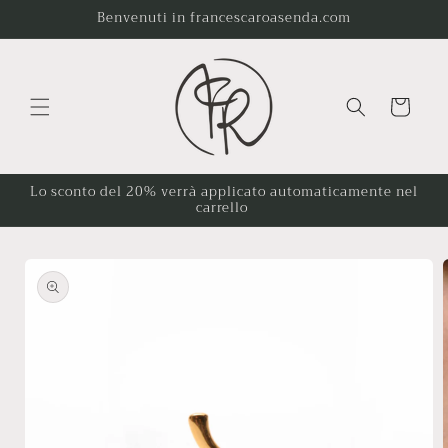
Vai
Benvenuti in francescaroasenda.com
direttamente
ai contenuti
Carrello
Lo sconto del 20% verrà applicato automaticamente nel
carrello
Passa alle
informazioni
sul
prodotto