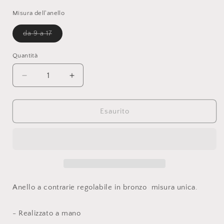
listino
Misura dell'anello
Variante
da 9 a 17
esaurita
o
non
Quantità
disponibile
Diminuisci
Aumenta
quantità
quantità
per
per
Rock
Rock
Esaurito
bronzo
bronzo
Anello a contrarie regolabile in bronzo misura unica.
- Realizzato a mano