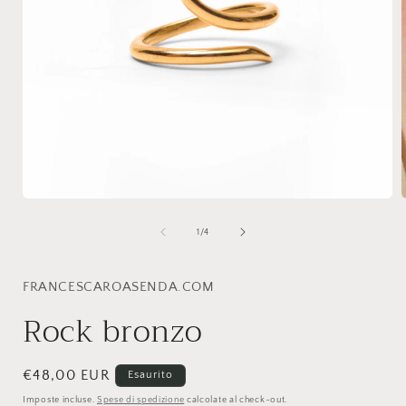
Apri
A
contenuti
c
multimediali
m
su
1
/
4
1
in
i
finestra
f
modale
FRANCESCAROASENDA.COM
Rock bronzo
Prezzo
€48,00 EUR
Esaurito
di
Imposte incluse.
Spese di spedizione
calcolate al check-out.