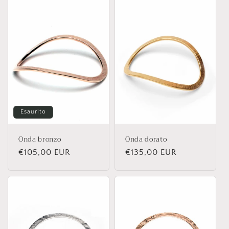
Esaurito
Onda bronzo
Onda dorato
Prezzo
€105,00 EUR
Prezzo
€135,00 EUR
di
di
listino
listino