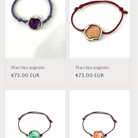
z
i
o
n
e
Macchia argento
Macchia argento
:
Prezzo
€73,00 EUR
Prezzo
€73,00 EUR
di
di
listino
listino