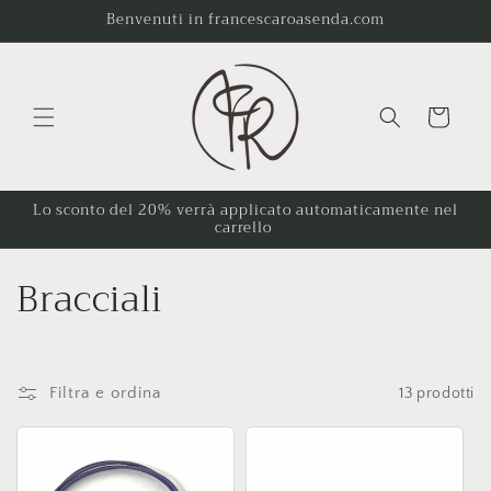
Vai
Benvenuti in francescaroasenda.com
direttamente
ai contenuti
Carrello
Lo sconto del 20% verrà applicato automaticamente nel
carrello
C
Bracciali
o
l
Filtra e ordina
13 prodotti
l
e