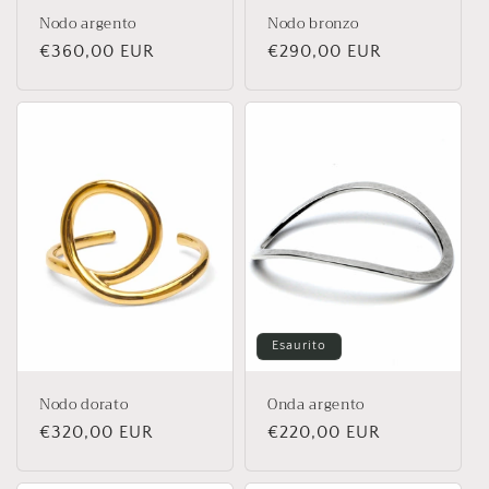
Nodo argento
Nodo bronzo
Prezzo
€360,00 EUR
Prezzo
€290,00 EUR
di
di
listino
listino
Esaurito
Nodo dorato
Onda argento
Prezzo
€320,00 EUR
Prezzo
€220,00 EUR
di
di
listino
listino