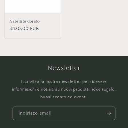
Satellite dorato
Prezzo
€120,00 EUR
di
listino
Newsletter
Iscriviti alla nostra newsletter per ricevere
informazioni e notizie su nuovi prodotti, idee regalo,
buoni sconto ed eventi.
Indirizzo email