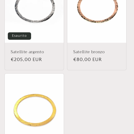
Esaurito
Satellite argento
Satellite bronzo
Prezzo
€205,00 EUR
Prezzo
€80,00 EUR
di
di
listino
listino