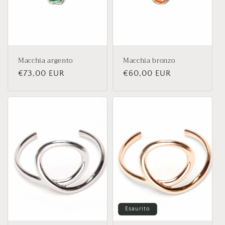
Macchia argento
Macchia bronzo
Prezzo
€73,00 EUR
Prezzo
€60,00 EUR
di
di
listino
listino
Esaurito