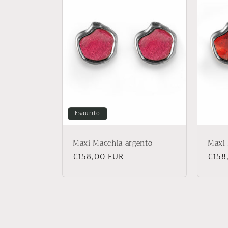
Esaurito
Maxi Macchia argento
Maxi 
Prezzo
€158,00 EUR
Prez
€158
di
di
listino
listi