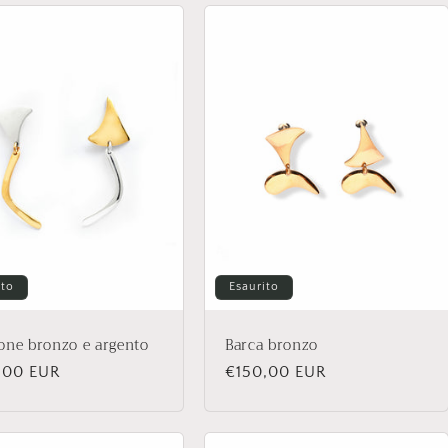
ito
Esaurito
one bronzo e argento
Barca bronzo
zo
,00 EUR
Prezzo
€150,00 EUR
di
no
listino