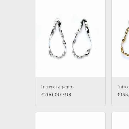
Intrecci argento
Intre
Prezzo
€200,00 EUR
Prez
€168
di
di
listino
listi