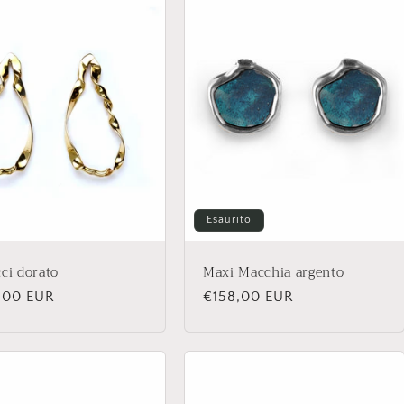
Esaurito
cci dorato
Maxi Macchia argento
zo
,00 EUR
Prezzo
€158,00 EUR
di
no
listino