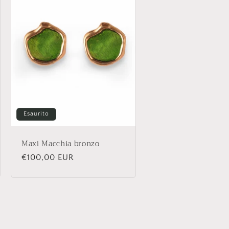
Esaurito
Maxi Macchia bronzo
Prezzo
€100,00 EUR
di
listino