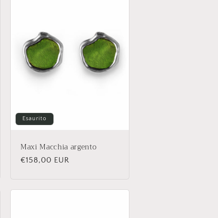
Esaurito
Maxi Macchia argento
Prezzo
€158,00 EUR
di
listino