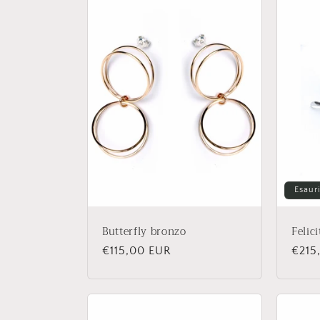
Esaur
Butterfly bronzo
Felic
Prezzo
€115,00 EUR
Prez
€215
di
di
listino
listi