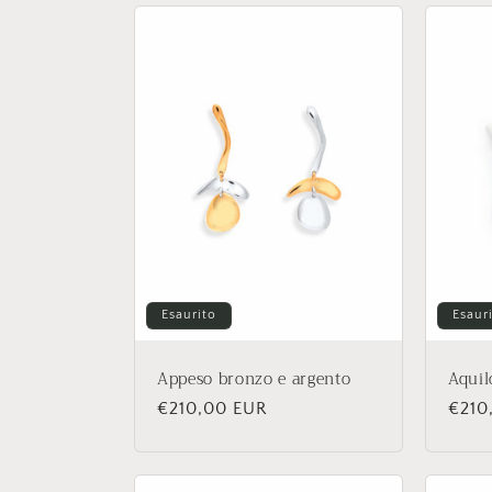
l
e
z
i
o
Esaurito
Esaur
n
Appeso bronzo e argento
Aquil
e
Prezzo
€210,00 EUR
Prez
€210
di
di
:
listino
listi