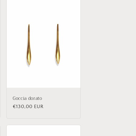
Goccia dorato
Prezzo
€130,00 EUR
di
listino