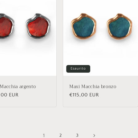
Esaurito
Macchia argento
Maxi Macchia bronzo
zo
,00 EUR
Prezzo
€115,00 EUR
di
no
listino
1
2
3