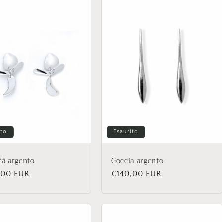
ito
Esaurito
ità argento
Goccia argento
zo
,00 EUR
Prezzo
€140,00 EUR
di
no
listino