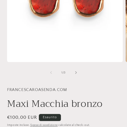
Apri
A
contenuti
c
multimediali
m
su
1
/
3
1
in
i
finestra
f
modale
FRANCESCAROASENDA.COM
Maxi Macchia bronzo
Prezzo
€100,00 EUR
Esaurito
di
Imposte incluse.
Spese di spedizione
calcolate al check-out.