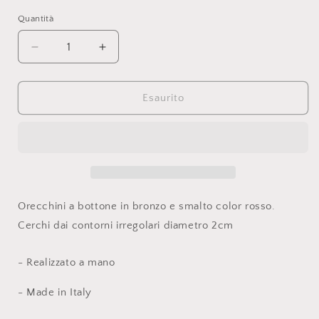
listino
Quantità
Diminuisci
Aumenta
quantità
quantità
per
per
Maxi
Maxi
Esaurito
Macchia
Macchia
bronzo
bronzo
Orecchini a bottone in bronzo e smalto color rosso.
Cerchi dai contorni irregolari diametro 2cm
- Realizzato a mano
- Made in Italy