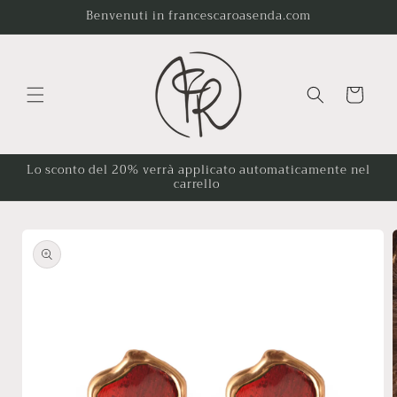
Vai
Benvenuti in francescaroasenda.com
direttamente
ai contenuti
Carrello
Lo sconto del 20% verrà applicato automaticamente nel
carrello
Passa alle
informazioni
sul
prodotto